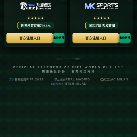
补贴资金及时下达 信贷支持逐步加大.
2026-08-08