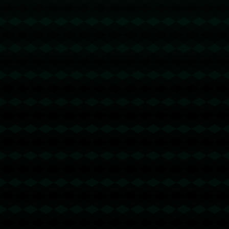
轻潜力，进一步压迫了教士本就不稳的步调。
在这种情况下，佐佐木朗希的潜在加入或风向偏移，势必进一步加剧
两队之间的矛盾。**尤其是在这样一位高潜投手的选择问题上，教士
显得被动而焦虑**。