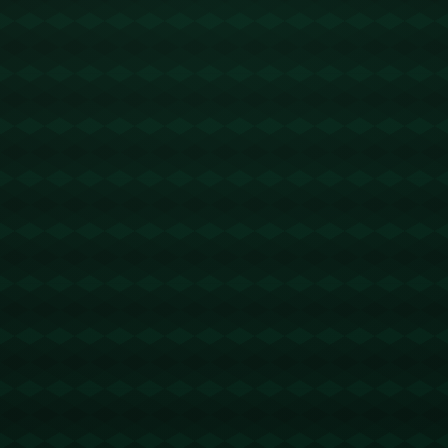
的新世代投手被认为是道奇可能追逐的目标之一。尽管暂时佐佐木并
未正式宣布涉足MLB，但他的潜力让诸多球队嗅到了不平等竞争的风
险。这正*刺痛*了教士管理层，因为一旦道奇成功签下这位投手，他
们在分区之争中将陷入更加被动的局面。
### **经典案例：日星引进对比**