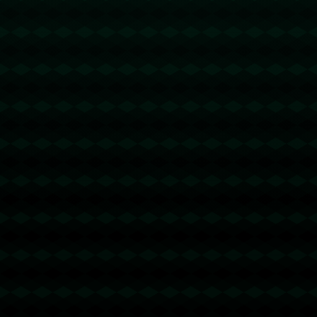
总之，虽然达拉斯的房市竞争激烈，但通过了解市场、明确自身需
求，并借助专业人士的帮助，购房者仍能够找到理想的居所。无论是
NBA球星还是普通居民，适应市场变化、灵活调整购房策略，都是在
达拉斯取得购房成功的关键。