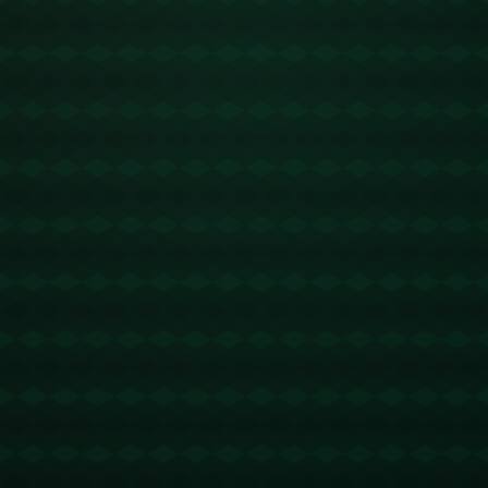
人喜好的房子并不容易。作为一名NBA球星，他们需要考虑到隐私、
高品质生活设施，以及足够大的空间来迎接朋友和家人。这些特定的
需求让购房选择变得更加复杂。
**文化差异和生活习惯**也是一个影响因素。东契奇来自欧洲，他需
要时间来适应美国的生活方式，并找到一个适合他长期居住的社区。