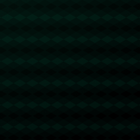
后续比赛中拥有更大的容错空间**。这种策略不仅增加了球队
，他们则通过灵活的战术调整，重点锁定与小组相对较弱对
的全球化推广，赛程的优化使得更多的国际球迷能够在合理的
通过社交媒体平台积极与球迷互动，增强了品牌黏性。
粉丝保持紧密联系**，增强了球队的国际形象*。这些努力不
**。球队必须在紧凑的比赛日程中展现高水平的竞技状态，同
是一届值得期待的足球狂欢。
返回