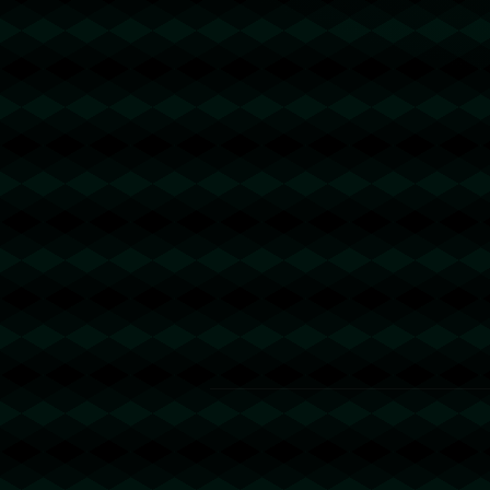
联系我们
友情链接：
壹号娱乐
{Copyright 2024
壹号娱乐 - NG大舞台，有梦你就来
All Ri