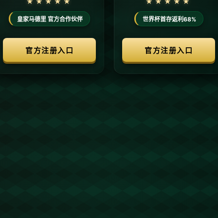
发布时间: 2026-08-0
2022-2023赛季欧洲冠军联赛小组赛赛程表揭秘：激动人心的对决与变革**