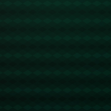
冠军联赛一直以来都是全球足球迷翘首以盼的盛事。**每年，这项赛事都
场精彩绝伦的对决。2022-2023赛季的欧冠小组赛更是吸引了无数球迷
*。本文将深入解析本赛季的小组赛程，揭示其中的精彩看点与战略变革。
小组赛程亮点及影响**
022-2023赛季，**欧冠小组赛依然保留了32支球队的参赛队伍**，
调整，比赛日期更加紧凑，意图在于**提升比赛的节奏**，让球队必须
和球员体能分配提出了新的挑战。
如，曼城和巴黎圣日耳曼的激烈碰撞就是赛程紧凑带来的缩影。这两支豪门
方无需在小组末段死拼出线名额**，还能令赛事初期便高潮迭起。而随
后续比赛中保持持续的高水平发挥。
战略布局和关键比赛**
赛程安排也导致了**球队在战略上的重新布局**。许多球队需要在短时
以预测。因此，如何在小组赛阶段快速锁定出线资格成为了每支球队的首