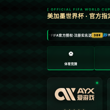
壹号娱乐
新闻中心
您当
公司动态