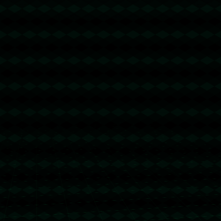
此外，潘德夫的性格向來謙遜，他選擇暫緩公開宣布退役也是一種對
球迷和球隊的尊重。相比於一刀切的做法，這樣的決策給各方留有足
夠的空間和時間來適應。
### **未來的可能性**
雖然潘德夫仍未公開確認未來規劃，但他能繼續發揮影響力的潛力巨
大。球員退役後的道路有許多可能性，例如進入教練界、足球青訓或
廣播解說等。而對於潘德夫這樣經驗豐富且備受尊重的球員，**未來
不管選擇哪些方向，都可能引領更多球迷關注北馬其頓及歐洲的足球
發展**。
總體而言，潘德夫暫時休息的決定反映了他冷靜的思維和對自身狀態
的理性認識。無論他最終退役與否，**他的謙遜與專注都將成為足球
界的榜樣**。球迷也期待未來能再次看到潘德夫以新角色加入足球世
界，繼續書寫屬於他的傳奇篇章。
上一篇：“跟得很辛苦，但拍得很过瘾”（镜头里的体育故事）.