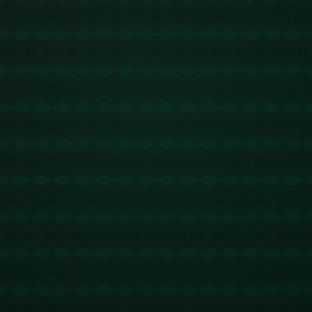
然而，近年的潘德夫已經不再年輕，體能上的限制和年輕球員的崛起
讓他感受到了競爭帶來的壓力。此外，作為北馬其頓國家隊的靈魂人
物，他在帶領國家隊參加歐洲盃期間付出了極大的努力，為國家書寫