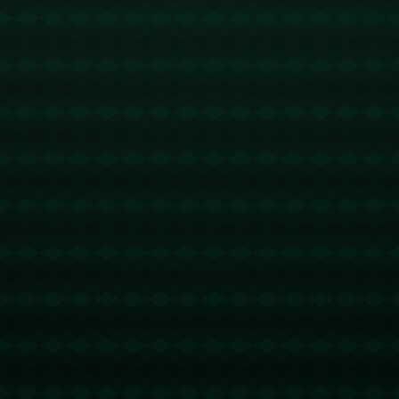
歷史的同時也讓自己的身體與心理飽受考驗。在這樣高壓的環境下，
**試圖停下腳步、反思未來的選擇不失為明智之舉**。
### **"休息一下"——調整的必要性**
潘德夫提出「先休息一下」的想法，其實反映出的是一種成熟的風
範。運動員的職業壽命並不長，長期超負荷的訓練與比賽會對身體造
成不可挽回的損傷。近期我們回顧類似的案例，如西班牙球星大衛·席
爾瓦，在退役前選擇淡出主流賽場，用時間來陪伴家人，合理規劃人
生。這種「停下歇息，再決定未來」的選擇不僅是對個人健康的負
責，也是對人生另一階段的深思。
潘德夫的**“暫緩決策”**並不代表決定完全脫離足球。過去的一些明
星球員，如薩內蒂、吉格斯等，也曾在退役時帶著冷靜的心態，逐步
過渡到教練或管理層的角色。潘德夫或許也在考慮未來進一步為北馬
其頓足球事業作出貢獻，而非急於匆匆退場。