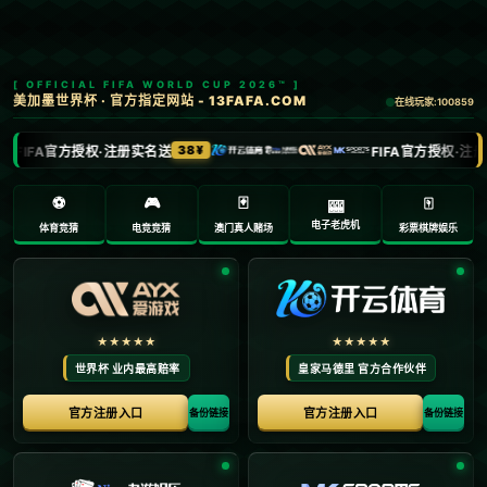
壹号娱乐
选择语言
新闻中心
津門虎敲定金洋洋加盟或接替宋嶽.
发布时间: 2026-08-09
**津门虎敲定金洋洋加盟，或接替宋岳成后防核心**
近年来，中超联赛引援动态备受球迷关注，而天津津门虎近期官宣引
进金洋洋的动作，更是掀起了球队重组的话题热潮。作为一名实力与
经验兼备的中后卫，金洋洋的加入无疑为津门虎注入了一针强心剂。
而后防核心宋岳去留悬而未决的局面，也让人们纷纷猜测：*金洋洋或
将接替宋岳，成为津门虎后防线的新领袖。*