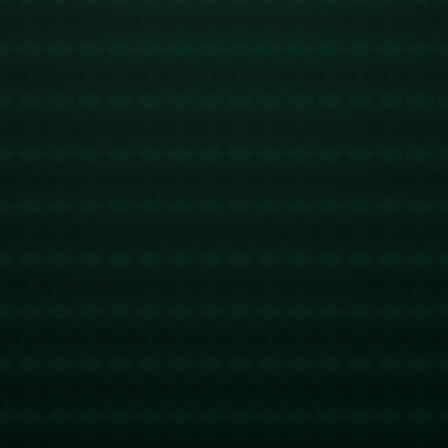
对于津门虎来说，*签下金洋洋并非单纯的人才引进，更是球队重塑后
防体系、平衡进攻与防守的一步重要棋子*。本赛季，津门虎在后防线
上数次暴露出薄弱点，尤其是关键比赛中对高压打法的适应不够理
想。这一次，实力派中卫金洋洋的到来，将大幅提升防守质量，为津
门虎的战术升级奠定坚固基础。
### **宋岳位置“危机”：金洋洋可能的“替代者”角色**
在介绍金洋洋的同时，我们不得不提到宋岳——这名在津门虎后防线
中举足轻重的老将。作为球队的主力中卫，宋岳过去几个赛季展现了
极强的防守意识和领导力，但近两个赛季，其状态偶尔出现起伏，甚
至由于伤病问题错过了部分关键比赛。而在津门虎加速重建的关键时
期，后防核心的稳定性显然尤为重要。
金洋洋的加盟被认为不仅是为了丰富球队防线厚度，更是对宋岳位置
的一次“挑战”。事实上，随着中超竞争日趋激烈，各俱乐部对球员能
力的要求更高。*金洋洋具备更强的出球能力和机动性，他或许能够填