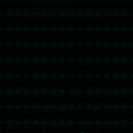
### **金洋洋加盟的背后：津门虎全新的战略部署**
引进金洋洋，也折射出津门虎管理层对于球队未来战略的全新考量。
从目前迹象来看，*球队正在升级换代的路途中不断试图打造更加年轻
化、更具活力的阵容*。无论宋岳最终去留如何，金洋洋的到来无疑会
让津门虎的防线更加稳定和多样化，为球队冲击更高目标打下坚实基
础。
从球迷的反应来看，大多数人对这一引援持肯定态度，有些人甚至乐
观预测，金洋洋将成为津门虎的后防新核心。然而，不论最终宋岳是
否离队，或者两人是否能够并肩作战，可以预见的是，这桩转会将对
中超新赛季的津门虎产生深远影响。
上一篇：23／24賽季歐冠第1輪阿森納4-0埃因霍溫 特羅薩德薩卡傳射厄德高破門！槍手時隔7年重回歐冠大勝！.
下一篇：MBL决赛首回合｜ 次节一波攻势奠定胜基 南虎挫槟少年抢先机.