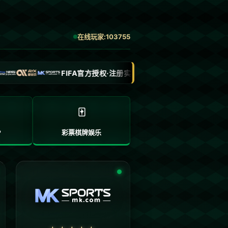
选择语言
12-9232812
们
产品中心
新闻中心
联系方式
蒂诺和C罗，前者是他朋友.