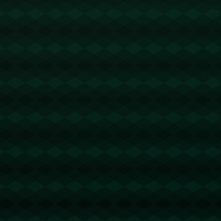
谈论现代足球明星，C罗无疑是其中翘楚。对于这位西甲旧将来说，批评
团队的关系。C罗的角色不仅是场上的进球机器，更是文化偶像和商业巨
罗为中心的市场影响力是团队珍视的一部分。多项市场调研显示，拥有强
状况大有裨益。某些欧洲电视媒体报道到，C罗转会后的多个赛季，相关
应。