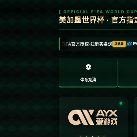
壹号娱乐
新闻中心
您当
公司动态