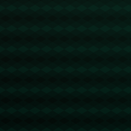
如果
席及
以C
财务
济效