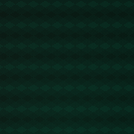
伦蒂诺作为皇家马德里的主席，不仅以卓越的商业眼光闻名，还因个人感
伦蒂诺并不仅仅是一位商业领导者，更是球队的象征。此类人物往往在多
的管理者。
对**欧洲足球俱乐部主席的研究**显示，那些成功的主席往往与队内明
面的品牌形象。弗洛伦蒂诺与C罗之间的友谊无需多言，这也解释了为何对