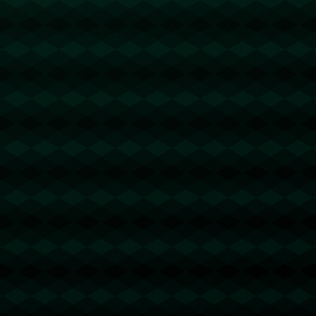
部的复杂性。**球队主席的平衡术**，以及明星球员对品