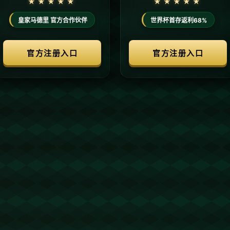
发布时间: 2026-08-0
前言：**当谈到西甲，一定绕不开皇家马德里，而“弗洛伦蒂诺”和“C罗
将受到球队主席关注，不允许他在公开场合批评这两位足球界的传奇人物
。
西甲旧将与团队文化**
业足球界，球员们不仅要展现个人技艺，还要融入特定的团队文化。这位
*。对于不少俱乐部而言，主席和重要球员之间的关系不仅影响球队决策
多知名足球俱乐部中，主席的角色是至关重要的。他不仅负责俱乐部的运
甲旧将受到主席的告诫，正是此角色的重要性的一次体现。
弗洛伦蒂诺—商业与情感**