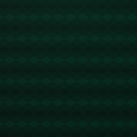
C罗的时代影响力**