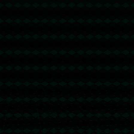
要想确保2025全明星计划的成功，NBA需要考虑到各方利益，平衡比
赛的观赏性和竞技性。此外，还需做好赛事的推广，让更多观众了解
到这次变化的意义和魅力。通过**细致的策划和完备的执行方案**，
以及听取球员、教练、观众等多方反馈，这项创新举措必定会成为全
明星周末新的亮点。
**总结**
2025年的全明星计划不仅是简单的赛制变革，更是NBA与时俱进、不
断创新的重要体现。**通过三支8人队与新秀赛胜者之间的对抗，全明
星赛正在向更加精彩和激烈的方向发展**，吸引更多人的关注并激发
无限可能。
上一篇：4月3日NBA前瞻：步行者主场迎战黄蜂 东部第四欲横扫鱼腩稳固排名‌‌.