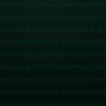
**过去变革的案例分析**
以2018年的全明星赛为例，当时的东西部对抗转换为选秀形式，被选
为队长的勒布朗·詹姆斯和斯蒂芬·库里通过选拔球员组队，这种改革
得到了球迷和媒体的普遍好评。**这种成功的变革经验为此次2025的
锦标赛制提供了有力的证据支持**，表明通过大胆创新的形式可以有
效提升全明星赛的关注度和影响力。
**如何确保变革的成功**