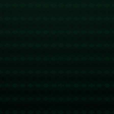
宏远，不仅是向对手开放自己的设施和文化，更是一种学习和分享的
姿态。
**互动交流案例：**
曾经也有类似的暖心互动案例。在NBA，勒布朗·詹姆斯曾邀请因伤缺