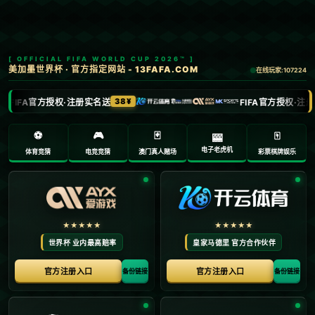
壹号娱乐
选择语言
新闻中心
[流言板]朱芳雨：希望郭艾伦好好养伤，康复后邀请他参观宏远
俱乐部11亮17回复.
发布时间: 2026-08-09
**朱芳雨邀郭艾伦养伤后参观宏远俱乐部，篮球圈的暖心互动**
在竞争激烈的篮球世界中，运动员之间的友情与关怀同样引人注目。
近日，CBA名将朱芳雨对受伤的郭艾伦表达了衷心的祝愿，并表示希
望郭艾伦能够在康复后参观宏远俱乐部。这一举动不仅体现了朱芳雨
的体育精神，也展现了篮球圈的温情一面。