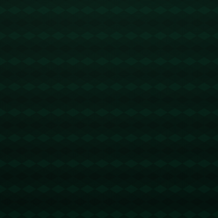
契合开罗国民快速、直接的进攻风格。
而这次签署的“1+1”合同也十分精妙，既能满足双方的灵活性需求，又
能为俱乐部降低潜在风险。如果莫德斯特在首年表现出色，球队可选
择续约一年，这种安排既尊重了球员的竞技状态，也让俱乐部可全力
以赴。
### **欧洲老将赴海外：莫德斯特的案例意义**
近年来，越来越多的欧洲球员选择在职业生涯后期去到亚洲、美洲或
非洲踢球，例如伊涅斯塔前往日本，C罗加盟沙特联赛。而莫德斯特
的加盟开罗国民，则是欧洲老将投身非洲足坛的又一成功范例。
选择非洲俱乐部的背后，不仅仅是经济原因。对于一位职业生涯已步
入后期的球员来说，尝试新的足球环境，参与不同文化的赛事挑战，
可能更具吸引力。此外，非洲联赛近年来竞争水平显著提升，诸如开
罗国民这样的传统豪门实力已不容忽视。这种“跨洲转会”模式对于球
员职业发展或许是一次明智的尝试。
*例如曾效力法国尼斯的前锋阿兰·特劳雷，也选择加盟非洲联赛，并