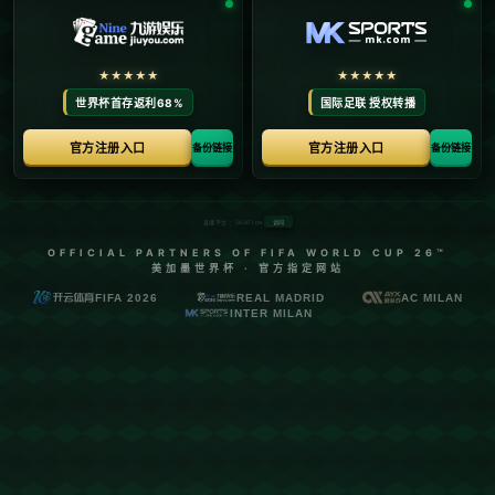
洲足球的关注度再上一个新台阶。*
### **莫德斯特的职业生涯：从欧洲联赛到非洲舞台**
安东尼·莫德斯特，法甲波尔多出道，先后效力于霍芬海姆、科隆、多
特蒙德等欧洲知名俱乐部，以高效的进球率和强大的身体素质闻名。
这位经验丰富的中锋曾在科隆的巅峰赛季中打进25粒进球，引爆德甲
赛场。尽管在最近效力多特蒙德期间表现平平，但他的丰富经验和关
键比赛中的强大冲击力仍是不可忽视的优势。
*此番加盟非洲冠军开罗国民，是莫德斯特职业生涯的重要新篇章。非
洲足坛竞争日益激烈，开罗国民作为非洲冠军联赛的常胜军，在全球
拥有强大的影响力。这无疑是莫德斯特延续职业高光、展现实力的一
次绝佳机会。*
### **为什么开罗国民选择莫德斯特？**