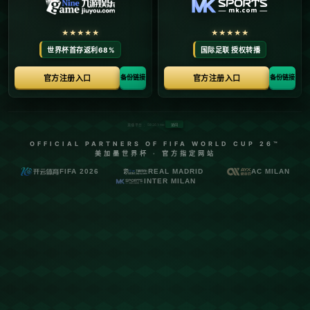
足球場上，激烈的對抗本就是比賽的一部分，但某些時候，場上的一
次鏟球可能成為全場關注的焦點。近日，一場因“**基米希鏟哈蘭德
**”引發的話題，引起了足球迷的廣泛熱議。而這個事件的核心問題便
是：這次鏟球到底如何導致了哈蘭德的受傷？對於球隊和球員的影響
又是什麼？本文將深度解析這次意外，還原事件全貌。