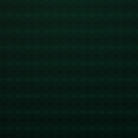
### **事件回顧：基米希與哈蘭德的正面交鋒**
事情發生在一場激烈的比賽中，作為拜仁中場核心的基米希與多特蒙
德王牌前鋒哈蘭德幾乎是場上的直接對手。當比賽進行到關鍵時刻，
哈蘭德帶球進攻時，基米希以一個鏟球試圖攔截。然而，就是這次鏟
球，導致哈蘭德當場倒地，面露痛苦。慢鏡頭回放顯示基米希鏟中了
哈蘭德的小腿，這一瞬間讓人不由得為哈蘭德的健康捏一把汗。
在裁判並未判罰基米希犯規的情況下，球迷的看法卻呈現兩極分化。
一方認為基米希的鏟球合理，並不是惡意動作；另一方則對此提出質
疑，認為鏟球力度過大，缺乏對對手安全的考慮。
### **哈蘭德的傷勢如何？**
據賽後消息，鏟球導致了哈蘭德右腿小腿部位的輕微挫傷。**幸運的
是，並未出現韌帶撕裂或骨折的情況**。儘管如此，隨後的比賽必須
謹慎對待，多特蒙德主教練透露，哈蘭德將接受幾天的治療和觀察，
以確保傷勢不會進一步惡化。
***「足球是激烈對抗的體育運動，但球員安全是最重要的。」*** 一