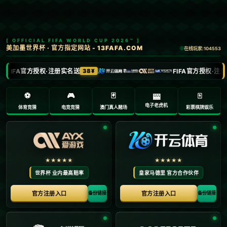
壹号娱乐
选择语言
新闻中心
基米希鏟哈蘭德受了什麼傷.
发布时间: 2026-08-07
**基米希鏟哈蘭德受了什麼傷？深度解析這場巔峰對決中的意外插曲
**