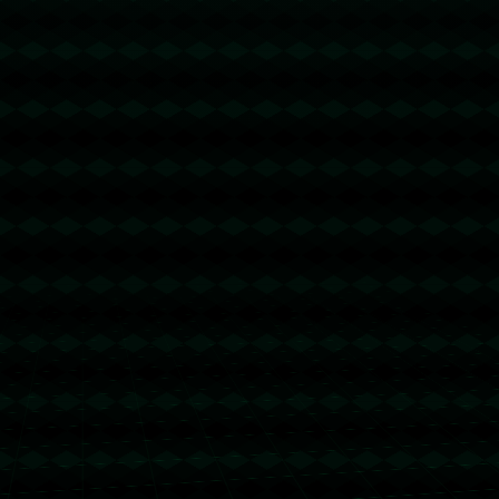
任何惡意，只是一次激烈比賽中無法避免的碰撞。
而哈蘭德則展示了作為頂級球員的韌性。他不僅在賽後表示會儘快重
返賽場，還透過社交媒體向球迷報平安，並希望自己的球隊能夠繼續
積極備戰。這兩名球員的成熟和專業態度，也為這場事件畫上了一個
相對和諧的句號。
### **總結啟示：足球場上的教訓與反思**
“基米希鏟哈蘭德受了什麼傷”雖然只是場中的一個小插曲，但它透露
出的問題卻值得深思。不論是業餘愛好者還是職業球員，都需要明
白，足球比賽不僅僅是技術與體能的對抗，還是一場對規則邊界、專
業態度的考驗。這次事件提醒我們，只有在尊重對手和保護球員安全
的前提下，才能讓這項美麗的運動持續散發光芒。
上一篇：触底反弹!丁俊晖重拾＂杀熟＂绝技 27月冠军荒作古？.
下一篇：曼聯報價5000萬歐費德裏科·基耶薩 尤文1億才肯放人.