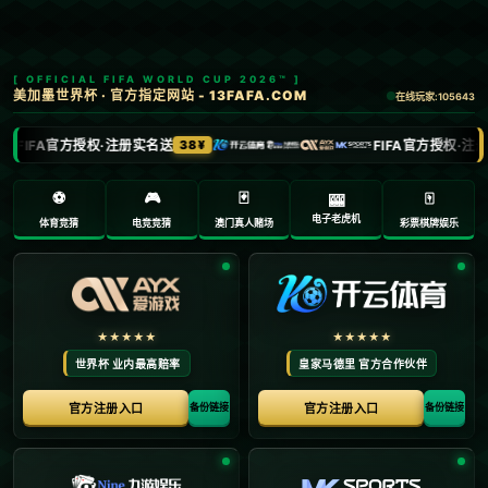
壹号娱乐
选择语言
新闻中心
NBA：国王队官宣主帅迈克·布朗下课.
发布时间: 2026-08-08
**NBA：国王队官宣主帅迈克·布朗下课**
在NBA激烈的竞争中，主教练的更迭往往成为球队追求进步的重要举
措之一。**国王队正式宣布迈克·布朗不再担任球队主教练**，这一消
息让不少球迷感到惊讶。作为一名经验丰富的教练，布朗曾带领多支
球队取得佳绩，但在国王队，他似乎未能达到预期目标。