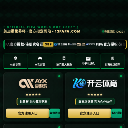
壹号娱乐
选择语言
新闻中心
勇士大胜夜：小将创造壮举，库明加受伤无碍，重返前六排名.
发布时间: 2026-08-10
**勇士大胜夜：小将创造壮举，库明加受伤无碍，重返前六排名**
在NBA这个充满热血与激情的舞台上，每场比赛的背后都有着令人津
津乐道的故事。而就在昨夜，**金州勇士队**迎来了又一个振奋人心
的胜利，不仅让球队重返西部前六，更让球迷对小将们的未来充满期
待。这场比赛，勇士不仅在比分上取得大胜，还见证了一名年轻球员
书写壮举的历史。当然，库明加的受伤一度让人担忧，但随后传来的