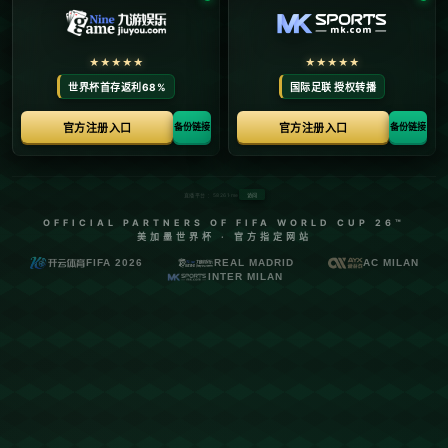
消息让球迷松了一口气。
### **勇士为何“大胜”？团队配合是核心**
这场比赛，勇士队不仅靠明星球员出色的发挥，更靠其团队协作将对
手牢牢压制。从一开始，勇士便以高效的防守和快速的攻防转换引领
比赛节奏。核心球员斯蒂芬·库里的精准三分和老将德雷蒙德·格林的
组织能力再一次体现了他们的价值，勇士展现了完整的体系与默契。
令人欣喜的是，小将们也在本场比赛承担了重要角色。尤其是二年级
前锋乔丹·普尔，他不仅完成了生涯最高得分，还在关键时刻展现出了
**非凡的沉着与爆发力**。普尔在比赛中6记三分命中率接近70%，如
此优异的表现为勇士注入了新鲜血液。他的成长或许预示着未来勇士
新星将进一步崛起，为球队注入强动力。
### **库明加的伤情成为焦点：所幸无大碍**
在比赛的第三节，年轻的前锋乔纳森·库明加因一次快速突破落地时意
外扭伤了脚踝。现场的球迷和解说员一度担忧这可能会影响勇士的轮
换阵容，甚至可能对球队后续比赛造成压力。然而，根据赛后球队官