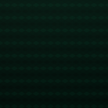
### **小将书写壮举：普尔的表现点燃希望**
乔丹·普尔的全面爆发无疑成为本场的大亮点。在斯蒂芬·库里等主力
被迫短暂休息时，**普尔挺身而出，成为勇士得分最稳定的一极**。
比赛中，他不但展现了精准的远投技术，还多次通过突破和篮下得分
展现自己的攻防转换能力。值得注意的是，这场比赛中他单赛季的场
均得分再次提升，成为越来越不可或缺的重要角色。
勇士在重建与争冠之间的平衡中，需要更多这样的年轻力量来接力。
普尔的崛起不仅仅是个人表现的亮眼，对于球队而言，更是一个积极
信号。新的赛季中，如果队伍能让年轻球员与核心阵容完成化学融
合，勇士将再次成为西部的王者。
### **重返前六背后的深意：稳扎稳打、不急不躁走向成功**