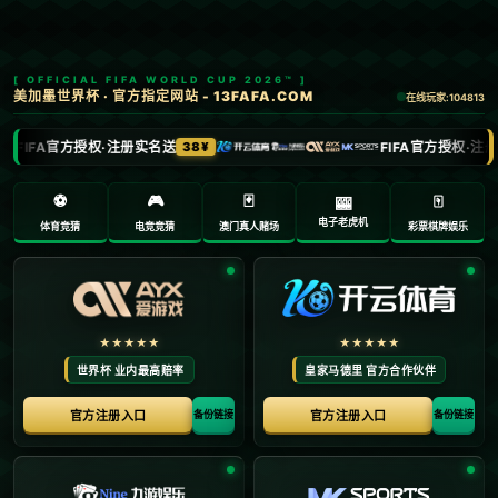
壹号娱乐
选择语言
新闻中心
重磅消息！76人队交易三巨头，薪资压力下的无奈选择.
发布时间: 2026-08-06
**重磅消息！76人队交易三巨头，薪资压力下的无奈选择**
在NBA这样竞争激烈的联盟中，球队管理层的每一次决策都可能影响
未来的命运。近日，**费城76人队的大胆举动震惊了整个联盟**。为
了应对薪资压力，他们决定交易三位当家球星。这一消息不仅令球迷
们唏嘘不已，也在业内引发广泛的讨论。那么如此重大的决定背后有
什么考量呢？