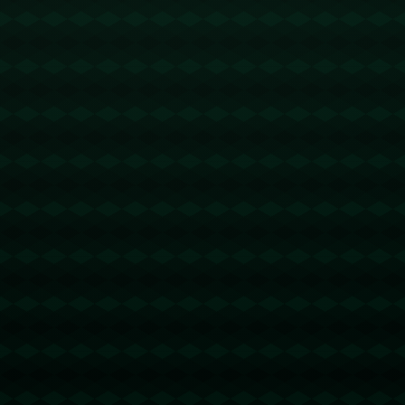
### **实际案例：年轻核心的伤病对球队的深远影响**
类似的案例在NBA历史中并不少见。例如，2019年的锡安·威廉森作为
状元秀进入联盟时也带着无限光环，但伤病问题始终是其职业生涯的
主要困扰。尽管鹈鹕队拥有多名出色年轻球员，锡安的长期缺阵导致
球队错失了不少冲击季后赛的机会。
反观文班亚马，作为天赋异禀的内线球员，他的伤病问题同样会对马
刺的整体布局造成打击。可惜，这次比赛不仅暴露了马刺对他依赖过
重的问题，还给出了一个警示：过于依赖单一核心，可能成为重建过
程中的潜在风险。