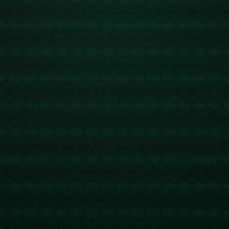
的建队基石**。他的身高、运动能力及全面技术让球迷对于马刺的“再
度崛起”充满期待。然而，在这场关键比赛中，文班亚马因受伤提前离
场，后续的报销决定则更是震动整个联盟。
对于这一情况，有专家分析认为，文班亚马的报销不仅影响了马刺本
赛季的战绩，还可能拖缓他们未来几年的重建步伐。*“像他这样级别
的天才球员，每一次伤病都会牵动球队的战略布局，”*一位NBA评论
员指出。
事实上，**马刺曾经在邓肯时代通过一位超级球星完成过辉煌历程
**。然而，文班亚马的状态不稳定或长期缺席，可能使马刺放缓对年
轻球员的培养进程，甚至迫使他们重新审视现有阵容及薪资策略。在
高强度对抗下，如何保护球员身体、实现健康发展，这成为马刺管理
层亟需解决的问题。
---