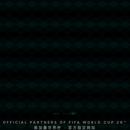
销售网点
ghts by
壹号娱乐