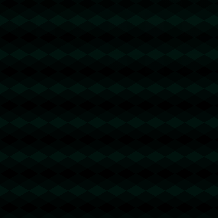
总结
着参
上一
下一