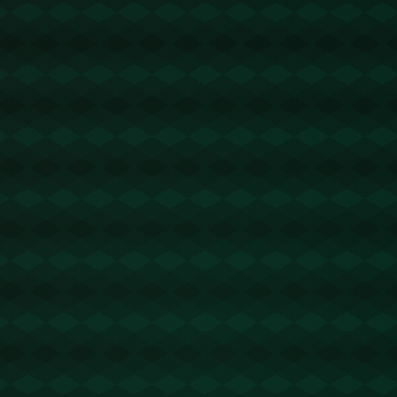
参赛队伍中，东南分赛区的表现一直十分突出。今年他们再度不负众望。
龙腾少儿队展开了激烈角逐。**晨光少年队凭借出色的团队合作和精湛的
年棒球领域的统治力。