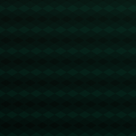
**
员个
不可