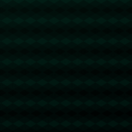
技层次的青少年来说无疑是一个绝佳的跳板。