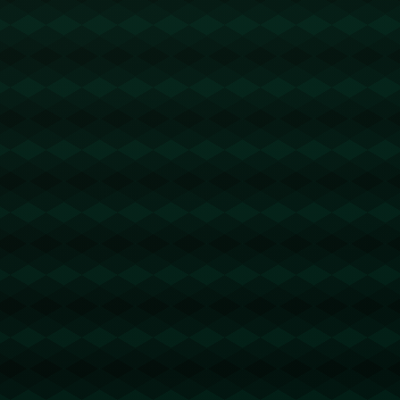
不仅在场上表现出色，很多球队在场外也展现出了超强的团队凝聚力和良好
人能力，也为全国青少年棒球文化的交流提供了更多机会。
否认，**全国青少年棒球联赛决出分赛区冠军，不仅是一个比赛结果，更