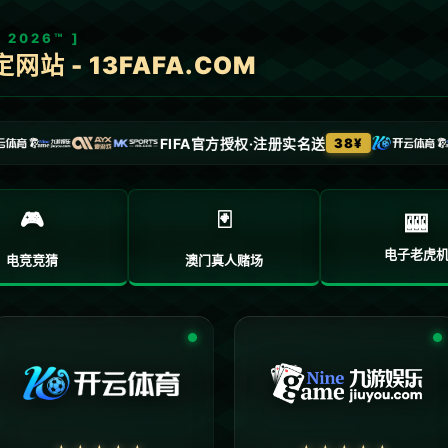
05
服务热线：
网站首页
关于我
前位置：
主页
>
新闻中心
2024年全国青少年棒球联赛