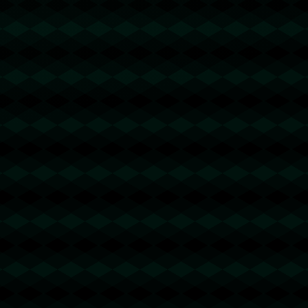
冠军队伍为我们展示了中国青少年棒球运动的未来潜力。**随
步成为中国体育赛事中的璀璨明珠**。
返回