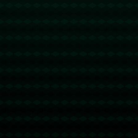
### **冯俊彦的关键角色**
当然，要想真正使广州队的南派风格延续得以稳固，“传帮带”的模式
必不可少。冯俊彦作为一名职业球员期间累计了丰富的实战经验，他
的突破能力、视野意识以及场上判断力均堪称经典。在专访中，不少
年轻球员也谈及冯俊彦对他们的“润物细无声”似的培养作用。
“冯俊彦是有耐心地教我们怎么适应南派打法的，对传球线路精确到厘
米，如何体现我们的主动性，而不是让进攻显得僵硬。”一名年轻的广
州队球员在采访中如此评价冯俊彦。
### **展望南派风格的未来**
广州队的这次转型并不只是技战术上的调整，更是文化层面的重塑。
冯俊彦所传递出的依赖团队配合、注重合理战术运用、尊重传统的价