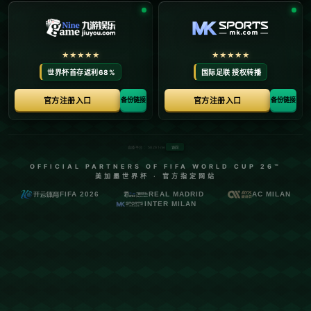
### **何为“南派足球”？**
**“南派足球”，以技术流畅、控球主导和快速灵活的传接配合著称
**。与传统上以身体对抗见长的北派足球不同，南派打法更为细腻、
观赏性更强，是一种兼顾技术与效率的足球风格。广州队在历史上便
是南派足球的代表之一，但近年来受到外援主导和现代欧洲技战术体