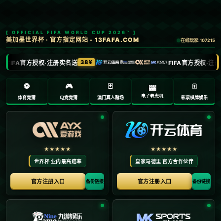
壹号娱乐
选择语言
新闻中心
免签球员身价榜单Top10：姆巴佩领跑 梅西第2.
发布时间: 2026-08-07
**免签球员身价榜单Top10：姆巴佩领跑 梅西第2**
在足球世界中，球员的转会一直是球迷和俱乐部最为关注的话题之
一。而**免签球员**，那些合同到期后无需转会费即可转入的新星，
则因其极高的性价比成为各大俱乐部争抢的重点。近日，一份令人瞩
目的**免签球员身价榜单**新鲜出炉，榜单上赫然显示，姆巴佩位居
榜首，紧随其后的是足球传奇人物梅西。这一榜单不仅让人们重新思