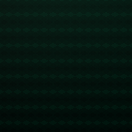
员，作为免签引援，抛开比赛层面不谈，单从品牌价值来说，都值得
俱乐部前赴后继地争夺。
**案例分析：阿隆索的成功引援**
除了榜单前两名，作为免签球员成功的经典案例，不得不提到阿隆索
曾在英超的签约。切尔西签下这位西班牙后卫时，并未付出转会费，
却在后续赛季中多次依靠阿隆索的稳定发挥赢得重要胜利。而这样的
成功，不仅激励其他俱乐部对免签球员抱有更高的期望，也为那些合
同即将到期的球员提供了更多选择与机会。
**市场未来：年轻与经验的完美结合**
随着足球转会市场的日益复杂和竞争加剧，**免签球员**的策略选择
将愈发关键。有潜力的年轻球员和经验丰富的老将都将成为免签市场
的主要参与者。俱乐部必须通过敏锐的市场嗅觉和精准的球员评估，
才能在这个不确定的市场中占得先机。
无论是从姆巴佩带来的明星效应，还是梅西不可替代的足球智慧，**
免签球员**确实为球队增添了不可多得的价值。这份榜单不仅展示了