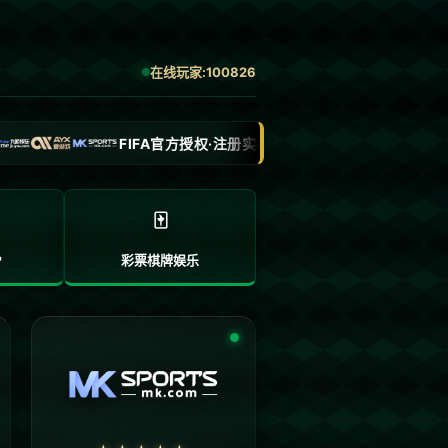
选择语言
12-9232812
们
产品中心
新闻中心
联系方式
小胜迎魔鬼赛程.