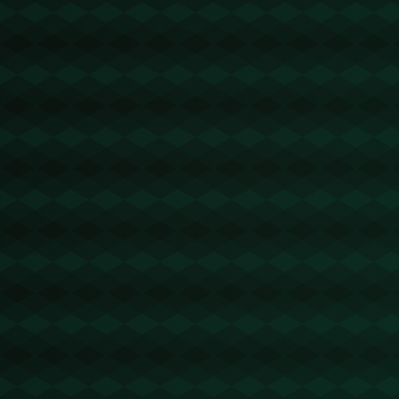
电话：0512-9232812
传真：0512-9232812
一项
造力
**
在这
锋中
球员
近年
术，
**