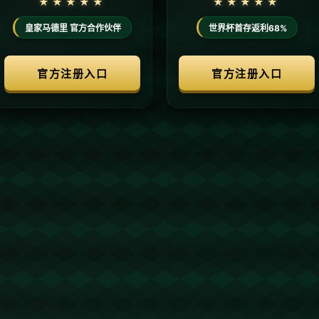
发布时间: 2026-08-0
图斯，一个拥有辉煌历史和无数粉丝的传奇俱乐部。然而，尽管本赛季他们
的“魔鬼赛程”即将到来，球队在这期间需要找回状态，并在即将到来的
近期表现、尴尬数据及其对未来比赛的影响等多个角度展开分析，帮助您
尤文图斯不败战绩中的隐忧**
赛季的赛程中，尤文图斯尽管没有遭遇失利，但一些数据引发了球迷们的担
球队能够在较弱对手面前取胜，但面对实力接近或更高的对手时，他们的
鬼赛程”增添了不确定性。