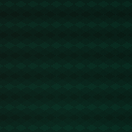
研究显示，**失败的攻门**次数占尤文总射门数的比例达到了一个惊人
和执行力**上存在的问题。尤文图斯的中场在制造有威胁进攻时显得有
都灵德比：恢复信心的关键战役**
样一个微妙的时刻，即将到来的都灵德比战成为尤文图斯重塑信心的机会
占据优势，但也从未掉以轻心。小胜相信会是尤文本场比赛的一个合理目
的信心。
来，尤文图斯利用都灵德比作为调整赛季心态和战术的一个关键点。在上个
成功战胜都灵，并在接下来的几个月中表现出色。这一次，主教练将再次
迎战“魔鬼赛程”的策略调整**