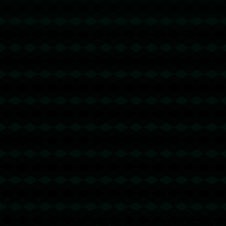
从战术上来看，西汉姆联主帅莫耶斯的布置颇具亮点。面对技术能力
全面而有压迫性的曼城，他选择全线压缩防守与破片式反击，每当曼
城后防略显冒进时，便迅速送出直塞球，这种精准打击切实凸显了鲍
恩速度与强壮的优势。
反观瓜迪奥拉，这场比赛其实印证了曼城的一些老问题，即在对手的
高效反击面前，球队的过于靠前的站位时常显得“任何疏漏都会致
命”。此外，曼城在点球战术心理与临场发挥上的薄弱，也可能成为其