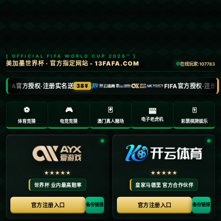
壹号娱乐
选择语言
新闻中心
英超第37輪西漢姆聯2-2曼城 鮑恩梅開二度馬赫雷斯錯失絕殺點
球.
发布时间: 2026-08-07
**英超第37轮巅峰对决：西汉姆联2-2曼城，鲍恩独揽两球马赫雷斯遗
憾罚丢点球**
英超联赛薪火相传，每年的收官阶段总是充满戏剧性，而本赛季第37
轮的一场强强对话更是将悬念推向了高潮。**西汉姆联主场迎战领头
羊曼城，以2-2战平对手，鲍恩梅开二度，几乎终结了蓝月亮的争冠希