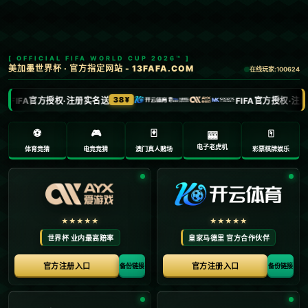
壹号娱乐
选择语言
新闻中心
不做真人秀做真比赛 助推腾讯升级体育产业链.
发布时间: 2026-08-07
**不做真人秀做真比赛 助推腾讯升级体育产业链**
在如今的数字时代，科技巨头迅速显露其在各领域的创新能力，尤其
是在体育产业中。腾讯作为中国领先的互联网公司，在这场竞技中不
再着眼于泛娱乐化的真人秀节目，而是聚焦于体育赛事的真实体验。
这不仅为体育爱好者带来更加真实的体验，也有力地推动了腾讯体育
产业链的全面升级。