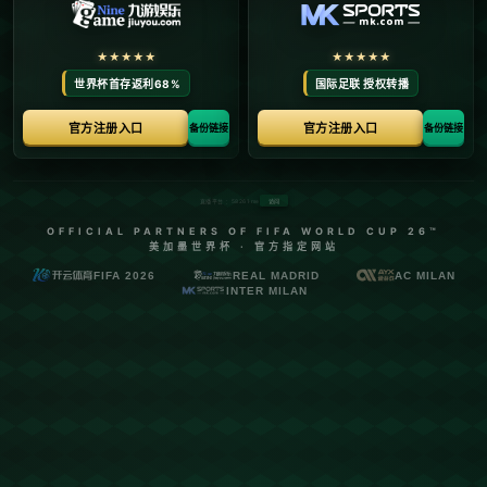
在过去几年中，真人秀节目在全球各地异常火爆，对于观众而言这是
一种新鲜的娱乐形式。但随着用户对专业化内容及真实体验的需求增
加，**腾讯**主动变革，选择将重点放在真实的比赛上，而非单纯的
秀文化。这一策略不仅提升了赛事的关注度，也增加了体育赛事的品
牌价值。通过高质量的比赛转播和专业化的分析，腾讯逐步在观众心