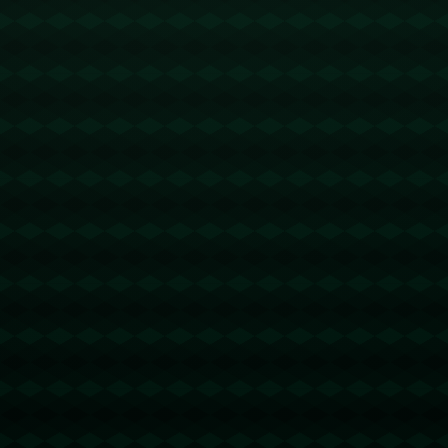
先进技术和多渠道传播手段，实现了赛事内容的全方位覆盖。这不仅
增加了赛事本身的观赏性，还为广告商提供了精准的投放平台，从而
拉动了相关产业链的增长。
**内容的精准和专业化**是腾讯在体育产业中脱颖而出的关键。通过
引入专业化评论员和专家分析，腾讯增强了观众对赛事的理解深度。
这种内容上的深化不仅增加了赛事的观看趣味性，也教育了观众，促
进了体育文化的传播和普及。