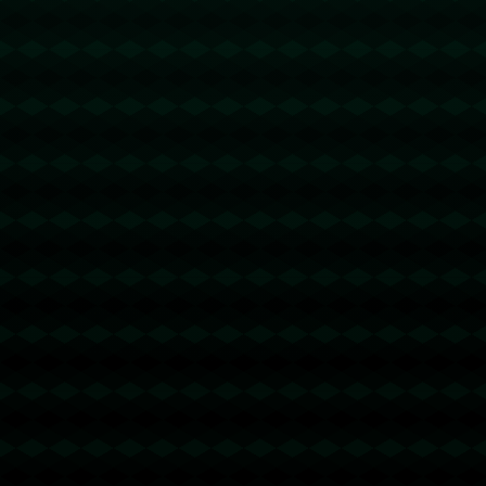
追求更高目标的决心。
**不仅如此，阿基姆还特别提到了一些成功案例。**像他这样的运动
员，在优化自己的身体素质后，在比赛中的表现常常有显著提升。例
如，同样在美国训练的另一位运动员，在经历类似的训练后，身高和
体重也得到改善，最终在国际比赛中获得了更好的名次。这些案例为
阿基姆提供了强烈的成功信号——科学系统的训练可以为运动员带来
意想不到的收益。
### **总结**
阿基姆在美国训练期间的身高和体重提升，不仅是一项个人成就，也
体现了科学训练在现代体育中的重要性。**通过对身体素质的提升和
心态的调整，阿基姆看待自己今年的表现时充满信心和期望。**这一
切为他在即将到来的挑战中，提供了坚实的基础和无限的可能。