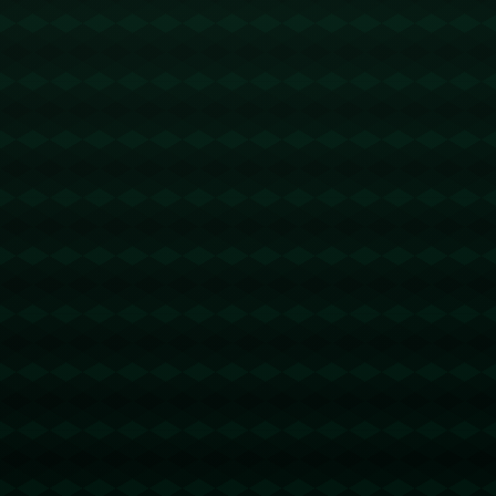
### **阿基姆对未来表现的展望**
**阿基姆对自己未来的运动表现持乐观态度**，不仅是由于身体素质
的提升，更是因为在美国的训练中，他获得了一套全新的心态。他在
接受采访时表示，“在美国的训练让我看到了自己的潜力，以及如何把
这种潜力最大化地发挥出来。”这一信心增强了他在即将到来的赛季中