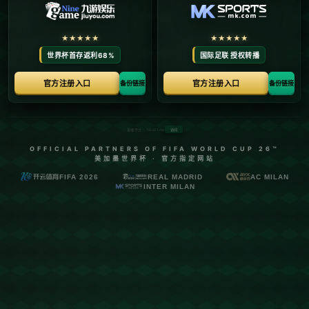
### **训练中的身体提升**
在高强度的训练环境中，运动员的身体往往会发生显著变化。阿基姆
在美国的训练期间，身高和体重都有了明显提升，这尤其显著。他的
教练组指出，这些变化并非偶然，而是经过精心制定的训练和营养规
划的成果。**“身高和体重的增长不仅提升了阿基姆的体能，也增强了
他的自信，”一位教练表示。**这种身体上的变化不仅显示出阿基姆在
体格上的成熟，也意味着他在面对更高强度比赛时具备了更好的准
备。
### **数据背后的科学指导**