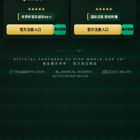
*拜仁*近年来虽在国内赛场上称霸，却在欧冠等国际舞台上屡遭打
击。这让俱乐部意识到，仅靠球员的实力和教练的临场指挥，已不足
以保持长期的竞争力。因此，拜仁开始重新审视团队管理和未来发展
方向。**选择朗尼克**，正是看中了他在多支球队中表现出的转会策
略及全局观念。
**朗尼克**以其高效、创新的管理风格而闻名。在效力于RB莱比锡期
间，他将一支二级联赛球队带到了德甲及欧洲赛场，这其中他转会市
场上精准的眼光功不可没。他擅长在年轻球员中挖掘潜力，不仅为球
队带来了即战力，更为俱乐部创造了可观的经济收益。拜仁给予朗尼
克转会话语权，无疑是希望他能在慕尼黑复制成功模式，为球队长远
发展注入新的活力。
那么，如何理解**转会话语权**在现代足球管理中的重要性？近年
来，足球转会已不再是单纯的球员买卖，而是俱乐部整合资源、提升
竞争力的重要手段。拥有转会话语权，不仅意味着对进出球员的选择
权，还涵盖了对整体球队构架的掌控和未来发展规划。在这个快节奏