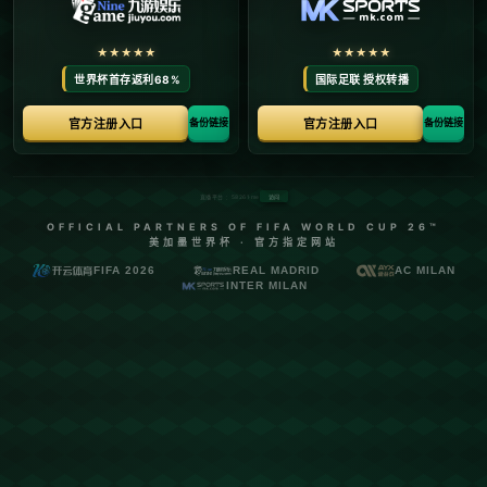
### **对决背景：中日乒坛再现激烈争锋**
早在比赛开始之前，林高远与张本智和的对碰就引发了极大的关注。
一方面，作为中国男乒的主力之一，*林高远*近年来状态稳定，多次
在国际赛事中表现出卓越的技术水平。另一方面，*张本智和*作为日