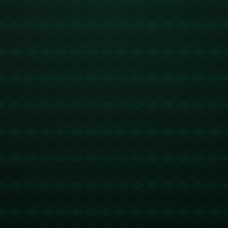
本乒乓球新生代的领军人物，凭借其年轻的冲劲与非凡的战术能力，
成为中国队最重要的对手之一。
再来看双方的历史交锋记录，林高远曾多次战胜张本智和，从整体实
力来说，中国乒乓球选手的技术底蕴更深。然而，随着近几年张本智
和技术的不断进步，他也逐步缩小了与中国选手之间的差距。
### **比赛回顾：张本智和展现出色状态**
在这场对决中，张本智和展现了极为出色的竞技状态。他不仅在发球
环节中屡次占得先机，还通过**快速反击与灵活的落点变化**，频频
压制住林高远的进攻。比赛中，张本智和的心理素质表现得尤为突
出，即便在关键分上的处理也游刃有余，展现出大赛玩家的成熟稳
健。
反观林高远，他在比赛中的表现稍显挣扎，尤其是在对面对方节奏变
化时，**开局出现了几次主动失误**。尽管他在第三局奋起直追，凭
借多板拉球与快攻拼回一局，但整体来看，他在气势上始终稍逊一
筹。