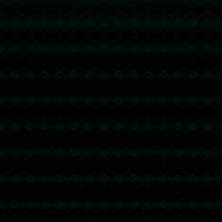
日本乒乓球在培养新生代选手上不遗余力，张本智和便是其中的佼佼
者。他的比赛风格集稳健与爆发力于一体，且善于在比赛中通过调整
心态逆势反击。对中国乒乓球队而言，张本智和不再只是一个未来的
威胁，而已经成长为强劲的竞争对手。
### **启示与展望**
这场林高远不敌张本智和的比赛，透露出了一些深刻的问题。中国乒
乓球虽然在整体实力上依然占据着优势，但随着其他国家选手的技术
提升与心理素质的强化，优势正在逐渐缩小。尤其是在张本智和等年
轻一代选手的冲击下，**如何应对快速灵活的现代打法**，成了中国
乒乓球队必须面对的挑战。
通过这场比赛，这不仅仅是林高远个人的一次失利，更是整个乒乓球
界一个值得深思的课题：中国乒乓球如何持续保持“独步天下”的状
态？
上一篇：C罗位居C位，亚冠官方发布2025年海报：新的一年一切顺利.