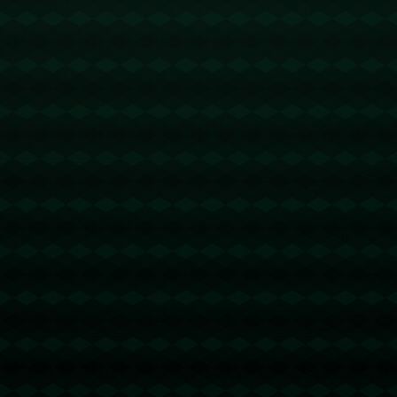
比赛数据统计进一步揭示了双方差距所在：全场比赛中，张本智和的
防守反击成功率高达78%，而林高远则仅为62%。另外，张本智和在
关键分的把握能力上明显优于林高远，这也是他最终获胜的关键之
一。
### **技术剖析：关键失误成败笔**
比赛中，林高远的主要问题集中在两个方面：
1. **战术设计不足**：与张本智和相比，林高远在本场比赛中显得过
于依赖正手强攻，而忽略了切换节奏的重要性。张本智和借此机会充
分发挥了自己出色的防守技巧，多次化解危机并伺机反击。
2. **心理压力过大**：作为中国队的主力选手，林高远在重要赛事中
难以释放自己心理压力的问题曾被多次提及。在面对张本智和时，他
在多拍回合的处理上更倾向于冒险性尝试，这导致几个关键分的丢
失。
### **张本智和的崛起：中国乒乓球的挑战**
这场比赛再次将**张本智和的快速崛起**推到了聚光灯下。近年来，