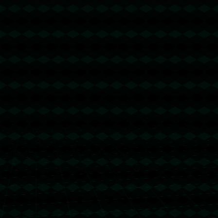
### 总结
本场比赛中，拜仁以**4-0的比分**再次展示了他们在德甲的统治地
位。从前锋**莱万多夫斯基的个人纪录**到边路格纳布里与科曼的惊
艳表现，再到中场基米希与格雷茨卡的缜密控制，拜仁的整体表现堪
称“无懈可击”。而霍芬海姆的疲软则提醒其他德甲球队：想要撼动这
支拜仁，只有更加缜密的战术与更高质量的执行力才能做到。
上一篇：杜兰特受伤，太阳39分惨败火箭.
下一篇：世界第1林诗栋在全运会遭遇三连败，19岁少年表现不佳.