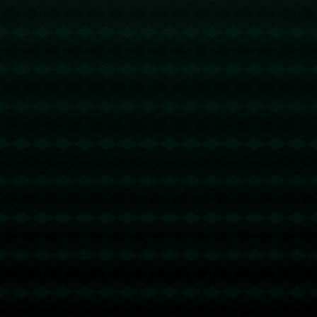
这直接导致了他们在控球率和比赛节奏上的全面落后。
与此同时，霍芬海姆的进攻核心克拉马里奇在拜仁强大防线的围剿下
几乎无所作为。拜仁的高位压迫让霍芬海姆的中场失去了向前传球的
空间，这正是他们全场未创造出有效得分机会的根本原因。