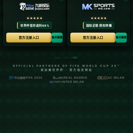
和科曼则成为了进攻端的“双点火”，贡献了一系列精彩表现。本文将
带你回顾这场比赛的精彩瞬间，并深入解析拜仁为何能够在德甲继续
强势领跑。
### 拜仁的无解进攻：莱万破纪录背后的秘密
比赛第26分钟，莱万多夫斯基再一次站在聚光灯下。他接到穆勒的妙
传，在**禁区外完成了一脚势大力沉的世界波射门**。这一进球不仅
帮助拜仁打破僵局，也使莱万在德甲进球榜上继续扩大优势。更值得
一提的是，这一粒进球标志着莱万职业生涯总进球数的再次突破，成
为足坛历史记录的一部分。
作为现役最具威胁的前锋之一，**莱万的得分效率和精准度无疑是他
最强大的武器**。根据比赛数据统计，他在本场比赛中有4脚射门，其
中3次命中门框范围内，1次破门得分。这种高效率的表现得益于拜仁
坚固的中场支持体系和莱万多年来的勤勉训练。
此外，从战术角度来看，莱万的跑位和判断力对拜仁的体系至关重
要。本场比赛中，他不仅用进球证明自己的价值，还多次回撤拿球，