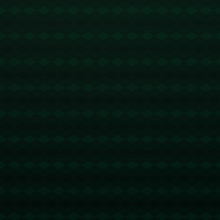
### **拜仁的中场掌控力：关键在于平衡与协作**
中场是拜仁取胜的“润滑剂”。本场比赛中，基米希与格雷茨卡的双核
组合再次展现了惊人的默契与控制力。这两名球员不仅在防守端牢牢
限制对手的反击机会，同时通过精准的传球与视野不断为前场送出机
会球。比赛数据显示，基米希的传球成功率高达92%，并完成了4次关
键传球，这一数据展现了他作为中场核心的不可替代性。
在先进战术的支撑下，拜仁能够轻松切换控球与反击模式，而这种中
场的稳定性正是拜仁本赛季持续强势的保障。霍芬海姆虽然试图进行
高位逼抢，但由于整体调度速度较慢，反而使得拜仁频频打出快速转
换。
### 案例分析：霍芬海姆缘何败北？
霍芬海姆的失利并非偶然，他们在防守端的失误与进攻端的效率低下
成为全场比赛的缩影。例如，第67分钟，霍芬海姆在后场的传球失误
险些酿成大祸，而这一幕仅仅是他们全场问题的缩影。数据统计显
示，霍芬海姆的传球成功率仅为75%，比拜仁低了整整10个百分点，