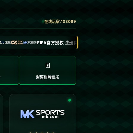
选择语言
12-9232812
们
产品中心
新闻中心
联系方式
级，切尔西8连胜.