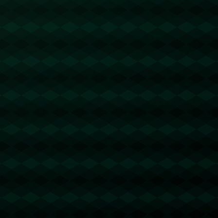
而出。以切尔西在对阵西甲霸主皇家马德里的比赛为例，切
这场胜利不仅是切尔西精湛技艺的展现，也是他们在不断的历练