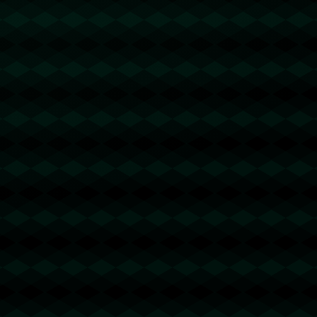
战八强充满期待，也在一定程度上反映了英超在欧洲足球中的
时也为世界足球注入了新的活力。英超球队的未来，似乎有
返回