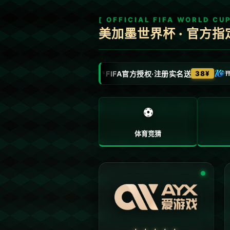
壹号娱乐
新闻中心
您当
公司动态