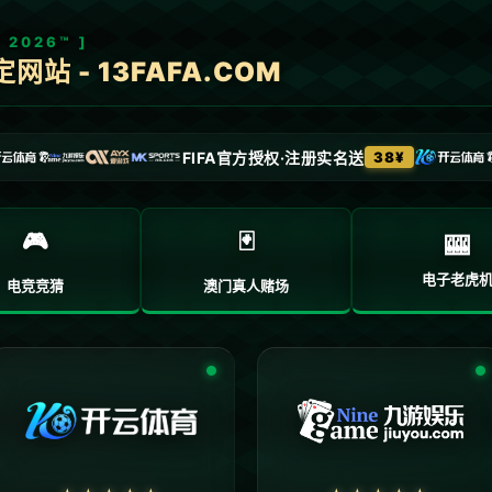
05
服务热线：
网站首页
关于我
前位置：
主页
>
新闻中心
欧战8强全部出炉！英超5豪门晋