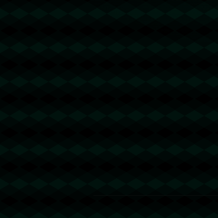
下一
联系我们
友情链接：
壹号娱乐