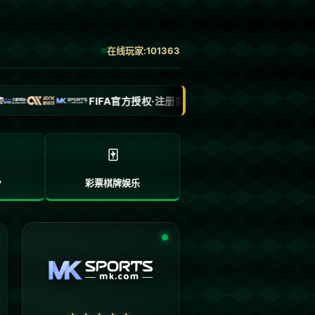
选择语言
12-9232812
们
产品中心
新闻中心
联系方式
吉达国民VS加拉法.