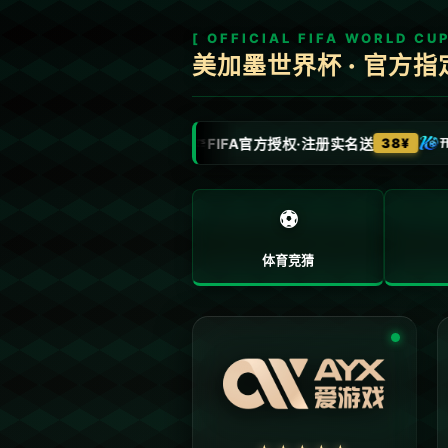
壹号娱乐
新闻中心
您当
公司动态