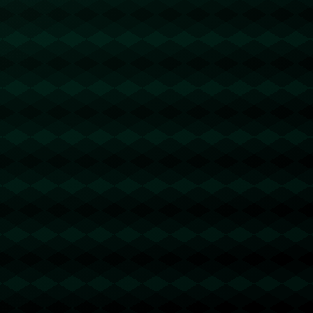
队的深度，使其战术选择更加丰富。有传闻称，本场比赛他
于吉达国民来说，**保持控球率和高效破门**是他们取胜的
**战术。他们需要做的是在逐渐适应对手节奏后抓住几次难得
场比赛让我们看到加拉法在面对高压进攻时保持冷静，**通
民的强攻，将成为加拉法需要解决的难题。
期待看到一场异常精彩的比赛，双方都将为荣誉全力以赴。
缺席！.
返回