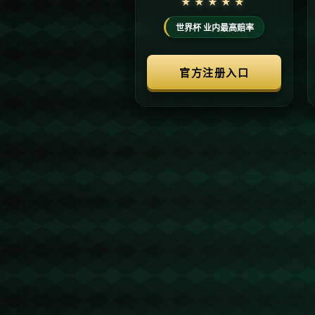
常见问题
**
在万
千上
纱。
联系我们
##
吉达
队在
**
纸面
###
回顾
地址：
新疆维吾尔自治区塔城地区沙湾
得胜
县博尔通古牧场
然而
电子邮箱：admin@zh-cn-eone.com
加拉