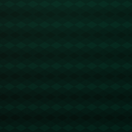
# *现状分析与战术预测*