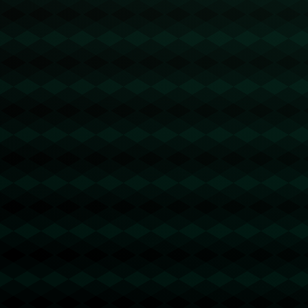
进入
们将
关键
另一
的进
###
在去
过耐
总之
在期
上一