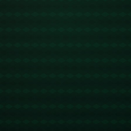
**亚布塞莱状态分析**
在赛场上，亚布塞莱向来以*出色的进攻技巧*和*优异的运动能力*著
称。但在这场比赛的上半场，他显示出了明显的状态不佳。这样的表
现显然不能满足球迷对他的期望，同时也让球队在比赛中失去了一个
重要的得分点。
**原因探讨**
导致亚布塞莱状态下滑的原因可能有多个方面。首先，心理因素可能
起了很大作用。赛前的压力、对手的强大、防守的严密都可能影响他
的心态。此外，生理因素如疲惫、伤病隐患也可能让他的表现打折
扣。
从对阵双方的表现来看，亚布塞莱所面对的防守球员确实给他带来了
巨大压力。对手在比赛中采取了双人包夹的战术，这样的防守策略限
制了他的进攻空间，让他难以找到顺畅的投篮机会。