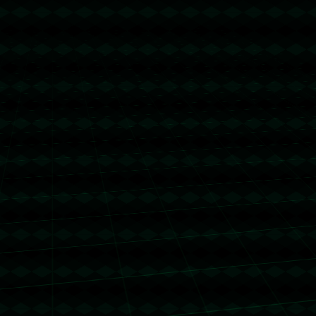
**总结**
尽管亚布塞莱在上半场的表现不尽如人意，但这并不意味着他失去了
继续向前的动力。**影响状态的因素虽多，但积极调整才是关键。**
希望他在接下来的比赛中，通过努力的调整和不断的尝试，能够恢复
往日的精彩状态，为球队做出更大的贡献。
上一篇：切爾西高層堅定支持主帥波特：這支年輕球隊還有許多需改善的地方、球隊短期內不太可能取得成功.
下一篇：这手杠上花是好多翻？，幺鸡癞子，清杠上凤.
联系我们
销售网点
留言反馈
{Copyright 2024
壹号娱乐 - NG大舞台，有梦你就来
All Rights by
壹