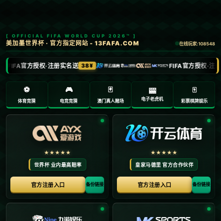
壹号娱乐
选择语言
新闻中心
英超第1輪西漢姆聯0-2曼城 哈蘭德首秀雙響丁丁手術刀直塞.
发布时间: 2026-08-07
**英超揭幕戰：哈蘭德首秀雙響，德布勞內妙傳助曼城取勝**
隨著英超新賽季的到來，萬眾矚目的揭幕戰中，衛冕冠軍曼城在客場
以**2-0擊敗西漢姆聯**，展現了他們的絕對霸氣。而最令球迷津津樂
道的，無疑是新援埃爾林·哈蘭德（Erling Haaland）在首秀中**梅開二
度**，同樣值得一提的是，德布勞內（Kevin De Bruyne）的*手術刀級
別直塞*再度引起熱議。這場比賽不僅彰顯了曼城的強大實力，也吹響