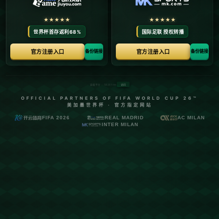
了他們新賽季的衝鋒號角。
### 哈蘭德首秀完美演繹，攻城拔寨
加盟曼城後，哈蘭德被認為是球隊衝擊多線冠軍的重要補強。而在這
場比賽中，他用自己的表現證明了這一預測的準確性。比賽進行到上
半場第36分鐘，當曼城贏得點球時，哈蘭德鎮定自若地站上12碼點，
將皮球冷靜射入球門右下角，為曼城打破僵局。這一粒點球不僅展示
了他臨危不懼的氣質，也為後續狀態的釋放打開了序幕。
更令人激動的是，第65分鐘的進球。*德布勞內在中場位置送出一記手
術刀般的直塞球，如精準制導般穿過西漢姆聯的防線*，哈蘭德快速插
上，用速度甩開防守球員，冷靜低射破門。這一進球不僅是哈蘭德個
人能力的集中體現，更展現了他與曼城中場核心德布勞內出色的化學
反應。完成這兩粒進球後，哈蘭德成為英超歷史上少數在首秀中**收
穫雙響**的新援，並立即奠定了自己的主力地位。
### 德布勞內：曼城戰術大師的再度驗證