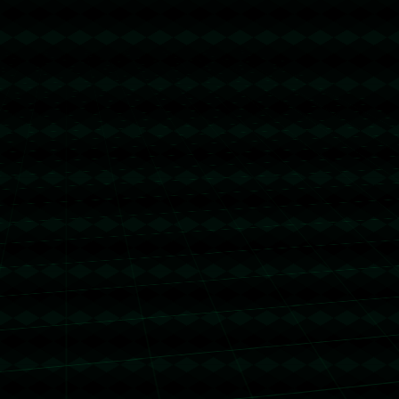
對於英超以及足總盃賽場的粉絲而言，曼城拒絕四大皆空的決心顯而
易見。而洛迪的復出，是否能為這支豪門球隊注入向上動力？球迷和
媒體都在期待答案。
上一篇：奉献中收获荣光！高校志愿者为亚冬会贡献青春力量.
下一篇：庫裏表示每個人對比賽有不同觀點 他始終支持三分球投射.
联系我们
销售网点
留言反馈