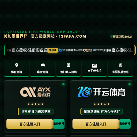
壹号娱乐
选择语言
新闻中心
英超 ｜曼城拒四大皆空 哥迪奧拿爆料 洛迪有望復出爭足總盃.
发布时间: 2026-08-08
**英超｜曼城拒四大皆空，哥迪奧拿爆料，洛迪有望復出爭足總盃**
曼城在本賽季的英超賽場上表現亮眼，但他們的目標從來不僅如此。
作為一支志在四方的豪門球隊，曼城同時瞄準了英超、歐冠、足總
盃、聯賽盃這四大桂冠。然而，近期的一系列比賽卻讓人擔憂他們是
否能如願以償。在這樣的重要時刻，主帥**哥迪奧拿（瓜迪奧拉）**
親自站出來，透露了一個令人激動的消息——曼城中場大將洛迪即將