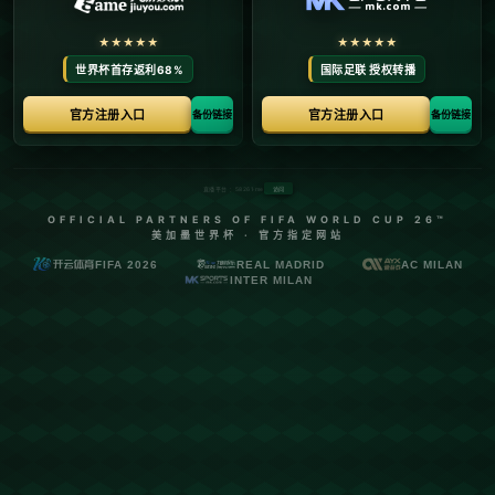
在即将到来的精彩对决中，上海申花与南通支云将展开一场别开生面
的足球对抗。作为中超联赛中备受关注的比赛之一，从**首发阵容的
选择**就可以看出两队的排兵布阵意图。本篇将深入分析这场比赛，
并探讨**申花4外援对阵南通3外援**时的战术和关键球员表现。