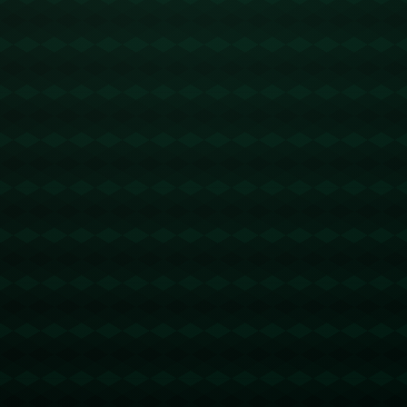
**一、差异化外援策略的背景**
上海申花和南通支云的外援策略在比赛中形成了一种**微妙的平衡
**。申花选择了四名实力外援首发，这不仅增强了中场控制，也在攻
击线上具备了更多的变化性。而南通，虽少了一名外援，却信任自己
的整体协调性和国内球员的实力。这种不同策略的背后，体现了两队
不同的管理理念和战术部署。
**二、申花的外援优势**
申花派出的四名外援将在比赛中起到关键作用。尤其是马莱莱，他以
卓越的速度和敏锐的洞察力著称，极有可能在比赛中打穿对方防线。
他的搭档们也各有千秋，有的擅长控球组织，有的则是得分的高手。
此外，**吴曦的首发**也引起了广泛关注。作为国内优秀的中场球
员，吴曦的控场和调度能力无疑为申花的整体实力增色不少。**他的
存在**，有效连接了国内球员和外援，使得球队配合更加默契。
**三、南通的精英战术**