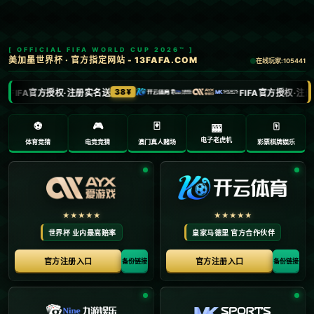
壹号娱乐
选择语言
新闻中心
申花vs南通首发：4外援PK3外援 马莱莱吴曦先发.
发布时间: 2026-08-07
**赛场鏖战：申花迎战南通-一场外援实力的对决**