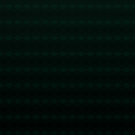
**中国实力的背后**
那么，中国羽毛球队在这次比赛中为何能如此出彩？除了选手们的个
人技巧和团队协作，更重要的是背后的支持系统。从青训到冠军，中
国羽毛球协会一直以来重视选手的全面培养，提供高质量的训练设施
和资源支持。这样的战略布局为中国选手在国际赛场上创造了有利条
件，让他们能够频频夺冠。
**国际羽坛风云变化**