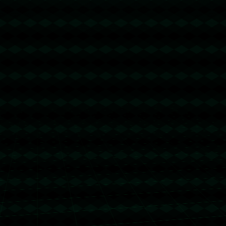
随着泰国男双的崛起和中国羽毛球队的持续强势，国际羽坛的格局正
在悄然发生变化。新人如潮，一些传统强队面对着新的挑战，这无疑
让未来的各大比赛充满期待。而瑞士羽球超级300赛的精彩表现，为各
国选手提供了一个展示实力和挑战自我的机会，也是观众们见证羽坛
传奇时刻的绝佳舞台。
在这届瑞士羽球超级300赛上，无论是泰国男双的强势崛起还是中国队
的全面胜利，均为全球羽毛球爱好者留下了深刻的印象。正因为有这
样的国际赛事，羽毛球运动才能不断创新和发展，为世界各地的观众
带来无数的激情与感动。
上一篇：小莫布裏貢獻34分10籃板 加蘭添16分9助攻 東歐缺陣 騎士輕松戰勝獨行俠迎來九連勝.
下一篇：下下周的欧冠后将比巴萨马竞少休息一天，皇马不满赛程安排.