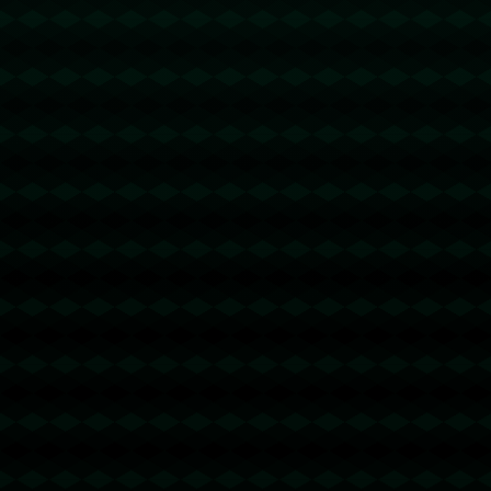
### **结语前的思考**
无论是国米对菲利克斯和阿森西奥的追求失败，还是帕斯特洛雷对皇
马的执念，这些事件都反映了现代足球转会市场的复杂性。对国际米
兰来说，他们需要在未来如何更谨慎高效地规划引援，而*一个重情
义、从长计议且敢于等待机会的帕斯特洛雷*或许能给许多年轻球员提
供启示：成功的道路并非快速打响名气，而是怀抱对未来的清晰目
标。