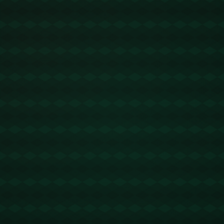
### **帕斯特洛雷的坚持：皇马情结的延续**
在菲利克斯和阿森西奥无缘加盟的故事之外，另一个关键词无疑是*帕
斯特洛雷和皇马*。这位年仅20岁的中场球员目前效力于西甲一支实力
中游的球队，但此前一直是皇马青训体系中的成员。尽管他暂时未能
在伯纳乌一线队立足，他的表现依旧备受欧洲各大俱乐部的关注。针
对其他俱乐部的试探性报价，帕斯特洛雷却给出了清晰态度。他在多