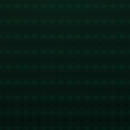
个场合提到，自己不排除短期内转会其他强队来提升实力，但**“重回
皇马是我的梦想”**。
这是一个不禁让人联想到莫德里奇接班人问题的案例。皇马中场目前
依赖克罗地亚球星，但后者随着年龄增长状态已经逐渐下滑。帕斯特
洛雷是否能适时归来，成为皇马未来循环中的重要拼图，这一切还得
取决于未来的发展动态。
### **国米为何难以吸引顶级球员？**
罗马诺的爆料不仅揭示了国际米兰的野心，同时也暴露了俱乐部在追
逐顶级球员过程中的难点问题。国际米兰作为意甲最具传统的俱乐部
之一，近年来的竞技状态可圈可点。然而，意甲与西甲、英超在商业
收益和转会资金方面的差距，使其**签约大战中屡屡失手**。