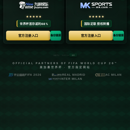
点成为当轮最引人注目的赛事之一。
---
### **阿扎尔高光再现，领衔皇家马德里攻势**
作为一名曾因伤病饱受质疑的球员，**阿扎尔（Eden Hazard）本场比
赛的表现无疑让球迷看到他状态回暖的迹象**。在第20分钟，他凭借
精准的直塞为队友创造机会，助攻本泽马轻松打入全场首粒进球。这
次配合不仅展现了阿扎尔的视野和脚法，也验证了安切洛蒂对其信任
的回报。