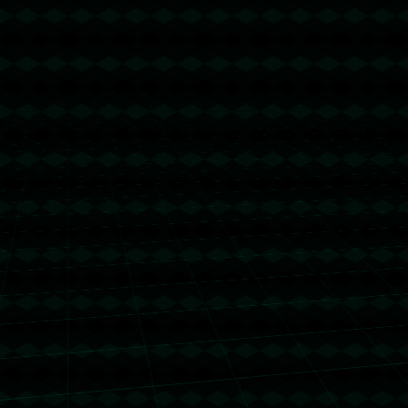
更重要的是，皇马在关键球员发挥稳定的同时，也展现了良好的战术
执行力。安切洛蒂的战术思路紧密围绕边路突破和中路渗透展开，阿
扎尔和维尼修斯这对边路组合给对手防线带来了极大压力。
通过本场比赛可以看出，皇家马德里不仅依赖于明星球员的个人能
力，更通过全队的默契和战术执行力占据了明显优势。比赛同时也让
球迷重温了曾经那个状态巅峰的阿扎尔，这无疑是皇家马德里在冲击
双冠王路上的又一大加分项。
上一篇：世界足壇最高之一！利物浦2021／22賽季工資單飆升至3.685億英鎊、相當於收入62%.
下一篇：镜报：经纪人预测英超球队夏窗会更谨慎，引援要先卖人筹钱平账.
联系我们
销售网点
留言反馈