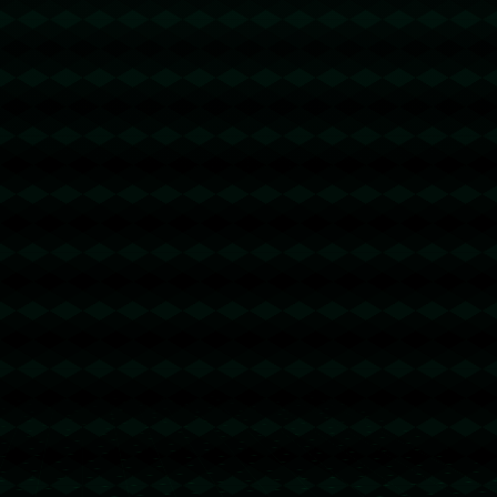
随着这场关键胜利，快船已经在西部牢牢占据一席之地。如果能进一
步解决哈登与球队磨合的问题，这支队伍将具备不容小觑的冠军竞争
实力。专家分析认为，快船目前的阵容深度、球星配置以及攻防两端
的平衡都是顶级的，**他们正在向最好方向迈进**。
总之，快船在西部的前景已经明朗，但争冠之路依然难题不少——球
队需要时间去打磨，新阵容也需要更多试炼。这场127-134的胜利固然
喜人，但能否将这种状态延续至季后赛，才是快船真正能否崛起的分
水岭。