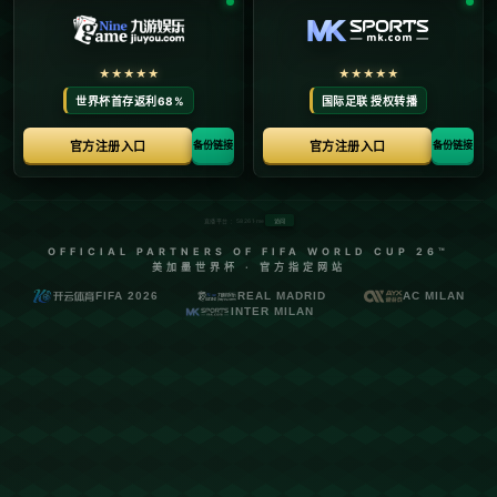
坚实基础。然而，对话的热潮并不止于比分，詹姆斯·哈登与快船阵容
的化学反应逐渐显现，争冠之路却依然面临隐患。到底这场胜利释放
了哪些信号？快船队能否完成质的蜕变？哈登是否会成为快船的关键
拼图？让我们一探究竟。
---
**快船锁定西部前6，胜利意义非凡**
这场比赛的胜利带给快船的不只是一个普通的积分，而是更深层次的
战略保障。西部季后赛的竞争如同“战场”，每支队伍都在为一席之地
拼尽全力。数据显示，随着快船拿下这关键一胜，他们的战绩进一步
稳固，**西部前6位置已呈不可动摇之势**。根据NBA传统赛制，排名