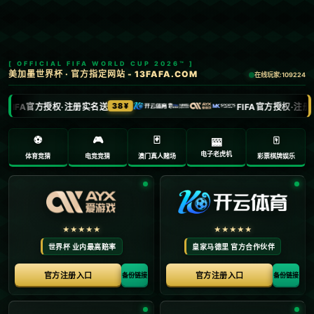
壹号娱乐
选择语言
新闻中心
世亚预泰国vs新加坡预测比赛战况 泰国男足欲大胜新加坡晋级18
强赛.
发布时间: 2026-08-08
**世亚预泰国vs新加坡预测比赛战况：泰国男足欲大胜新加坡晋级18
强赛**
*在世亚预（世界杯亚洲预选赛）中，每一场比赛都至关重要，尤其是
泰国对阵新加坡这场关键之战。球迷们翘首以盼，关注着泰国队能否
展现实力，轻松击败新加坡，迈入18强赛的大门。这场赛前预测备受