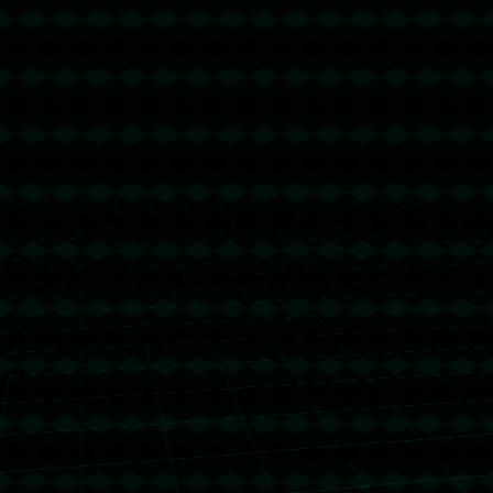
我们不妨回顾2022年东南亚锦标赛泰国队对阵印尼的比赛。在那场比
赛中，泰国队展现了其组织能力的强大优势，控球率达到65%，射门
次数远超对手。前锋贴乍功的梅开二度更是让人印象深刻。从这场比
赛可以看出，泰国队不仅在技战术层面占优，还具备心理上的自信。
**这场对阵新加坡的比赛，无疑会延续泰国队这样的压倒性表现，让
他们成为晋级18强的热门候选。**
总而言之，泰国队欲通过大胜新加坡晋级的目标不仅切实可行，甚至
是合情合理。这场比赛不仅是实力的碰撞，也是战略布局的较量。泰
国摆脱东南亚球队束缚、成为亚洲足球强队的愿景正在逐步实现，而
新加坡队则需要努力寻找突破自己的新方向。
上一篇：亚冠东亚区积分榜：申花、泰山均7分不在晋级区.
下一篇：欧洲多国安抚泽连斯基 反思欧洲战略自主问题.