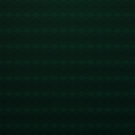
作无间的标杆。被称为“篮球之神”的乔丹与防守兼备的皮蓬是一对捕
猎冠军的完美拍档，他们的成功不仅在于个人能力，更源于精湛的团
队协作精神。
相比之下，“魔术师”约翰逊与贾巴尔的组合集中展示了内外结合、沟
通无间的团队篮球理念。这一组合赢得了**五次NBA总冠军**，形成
强内线与精妙传球的体系也成为联盟中现代一体化打法的先驱。水花