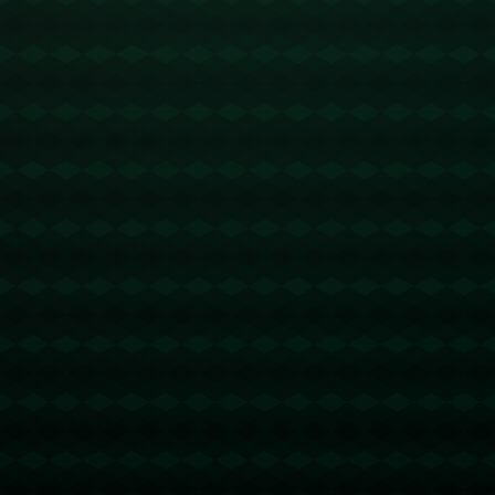
**，让所有人都为之捏了一把汗。他的健康状态一直是湖人队前景中
最大的变数。然而，这次的意外伤退并未完全打乱湖人的节奏。在剩
余球员的努力下，湖人再次展现了他们的韧劲，通过整体的表现成功
将球队排名升至西部第四，显示出团队的深度和凝聚力。
**湖人上升：全队努力的结果**
尽管浓眉的意外伤退带来了不小的挑战，湖人队凭借优秀的战术调整
和角色球员的发挥，仍然在竞争激烈的西部排名上升至第四。湖人的
成功不仅仅依赖于明星球员的表现，也得益于替补球员的不断进步和
教练团队的智慧决策。他们的胶着状态展现了全队的努力和顽强，这
为他们在季后赛中打下了良好的基础。
**总结与展望**
西部的动态格局因为这几个重要事件变得更加扑朔迷离。**西蒙斯加
盟快船**、**哈登的四巨头组合**以及湖人的坚韧表现都成为了整个
赛季焦点的中心。而这些变化，使得西部的对抗性更加激烈，对球迷
来说，无疑是一次视觉和情感的双重盛宴。随着赛事的推进，球迷与