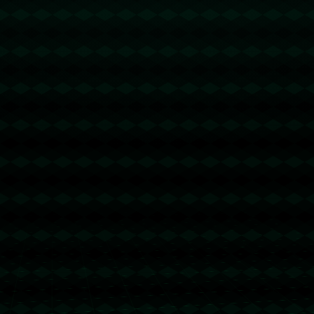
专家都在密切关注，这到底是个长久而成功的战略，还是仅仅一个短
期的成功案例？只有时间能给出答案。
上一篇：神剧本❓穆帅若想欧联夺冠，可能连碰罗马、曼联、热刺三支老东家.
下一篇：曼聯官宣與高通驍龍達成新球衣主贊助協議！.