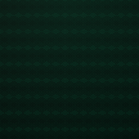
是她标志性的飞跃动作，**堪称是比赛的一大亮点**。在这一过程
中，蒂芙尼的粉丝基数也在不断扩大，她所展现出的无限潜力得到了
越来越多人的认可。
为何**夏洛特弗莱尔CharlotteWWE**选择在这个时候出现在这场比赛
现场呢？业内人士分析，这不仅仅是出于对新秀的支持，更可能是一
种意图明显的象征：传承。一名成功的选手所带来的不仅仅是奖杯与
荣誉，更是为后辈铺平道路的责任。在比赛现场，我们或许可以看到
夏洛特用她那锐利的眼光打量着蒂芙尼，她的到来可能寓意着一场无
言的传承正在悄然进行。
我们可以从其他例子中看到这种情况，比如WWE历史上，前辈与新生
代选手同场的情形曾多次发生，为新选手的职业生涯提供了不可多得
的机会。例如，约翰·塞纳对年轻一代的支持，帮助提升了许多新星的
职业道路。而现在，蒂芙尼也许正在经历这样一个重要的时刻。