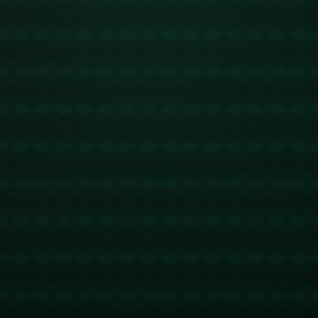
其次，另一位闪光球员拥有出色的攻守兼备能力，成为格林在比赛中
的得力助手，与格林形成了*鲜明对比*，使得火箭队在场上的整体协
调性更强。第三名则是球队中新晋升的潜力新人，他在比赛中展现出
了极高的篮球智商和天赋，虽然他仍需要时间来适应联盟的高强度比
赛，但已经具备了成为未来核心的潜力。