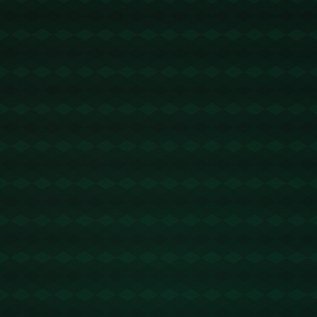
在本次公开赛上，德雷珀的几项数据表现尤为突出：
- **发球成功率**：数据显示，他的发球一发成功率达到了80%以上，
具备极强的抢分能力。
- **破发效率**：德雷珀在关键时刻展现了敏锐的嗅觉，他成功将对
手的二发转化为自己的得分，每场比赛平均两次破发，为自己的胜利
奠定了基础。
对于一位正处于职业巅峰上升期的年轻选手来说，数据分析不仅体现
了他对技术的把握，更证明了他在比赛中的心理优势。尤其是在面对
去年冠军的半决赛中，**德雷珀在第四局顶住压力，连续打出多个制