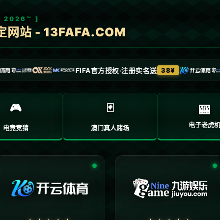
05
服务热线：
网站首页
关于我
前位置：
主页
>
新闻中心
【新援官宣】魏渝人、魏洺赫将加盟