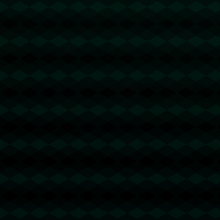
队建
力。
以往
青年
环。