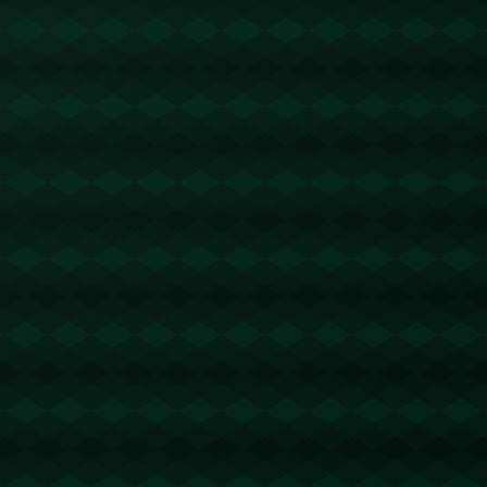
赛中多次扮演组织核心，不仅能将球队的节奏牢牢掌控，还