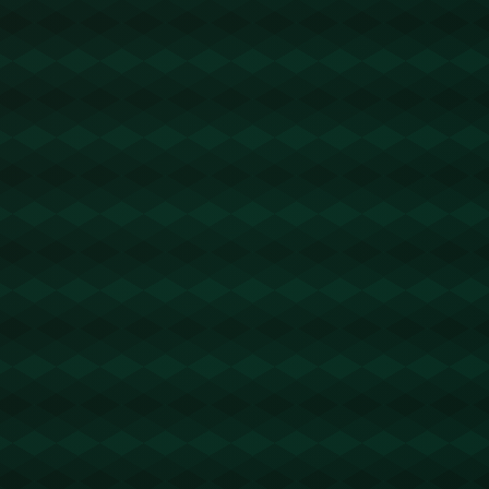
射门精度和禁区内的灵活跑位，已多次成为比赛的关键先生。这类优秀的
建构未来核心阵容的决心。
一操作无疑为球队输送了“新鲜血液”，也为下个赛季的战绩提供了更大的
联在中场和锋线位置上获得了结构性的强化，这样的组合对于球队中长期
# 强强联手，契合球队的发展蓝图
联合足球俱乐部近年来的表现一直备受关注，他们不仅在联赛中有着出色
自己的声誉。而此次官宣的魏渝人和魏洺赫的加入，恰好契合俱乐部的长
魏渝人：进攻和防守之间的平衡大师**