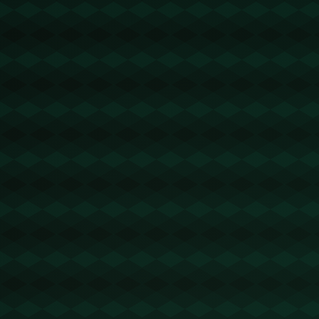
电话：0512-9232812
传真：0512-9232812
在中
西联
球队
##
**
示了