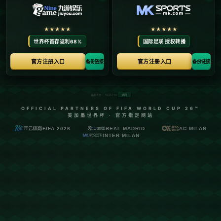
不勒斯，而伊布的复出更为红黑军团注入了信心。
### **吉鲁再显“大场面先生”本色，那不勒斯锋线集体哑火**
自加盟AC米兰后，**奥利维尔·吉鲁**就屡屡在关键比赛中扮演救世
主的角色，而本场比赛再次证明了他的“大心脏”特质。比赛的第40分
钟，来自米兰中场的一次精准传球制造了机会，吉鲁门前灵巧的跑位