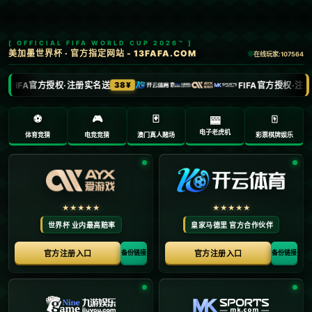
壹号娱乐
选择语言
新闻中心
魯尼：伯明翰球迷不懂球，我加盟時就處於錯誤的位置.
发布时间: 2026-08-06
**鲁尼：伯明翰球迷不懂球，我加盟时就处于错误的位置**
近年来，英格兰足球界一直不乏话题和争议，其中之一便是前曼联球
星韦恩·鲁尼的执教生涯转型。不过，在他为伯明翰执教的一段时间
里，对俱乐部和球迷的抱怨亦不断浮现。他曾直接声称：“伯明翰球迷
不懂球，我加盟时就处于错误的位置。”这一言论不仅在球迷间掀起波
澜，也引发了对鲁尼职业生涯方向和执教策略的广泛讨论。