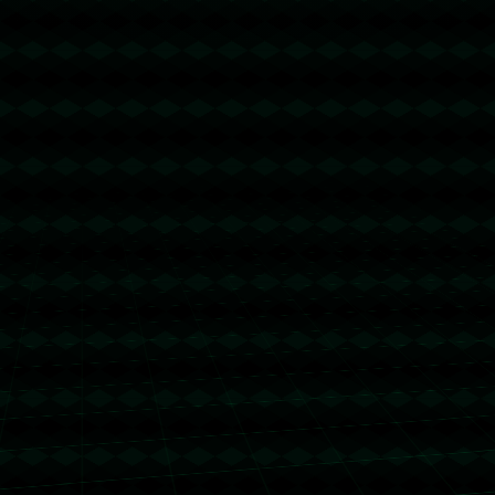
是东亚赛场乃至国际舞台上的“大魔王”，而日本选手近年来有了突飞
猛进的进步。早田的胜利不仅提升了日本乒乓球的关注度，也成为日
本球迷津津乐道的话题。
与此同时，另一部分球迷则对双方未来碰面表达了遗憾。他们认为，
两位选手之间的比赛往往能呈现高水平的技战术对抗，无论是心理较
量还是现场氛围，都是无与伦比的精彩。
总体而言，早田希娜的胜利已然成为2023年世乒赛上备受关注的事件
之一，而这一胜利也为乒乓球未来的竞争格局埋下了诸多悬念。
上一篇：凝聚世人 启迪世界——2024年国际体育十大新闻解读.
下一篇：拜仁本赛季11个联赛主场比赛取得31分，五大联赛球队最佳主场战绩.
联系我们
销售网点
留言反馈