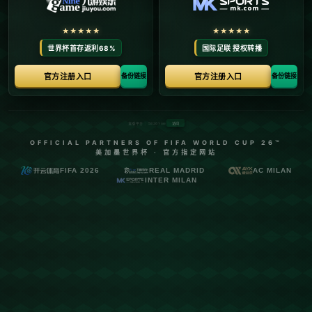
赛引发了诸多话题，而早田希娜的背后征程更是值得探讨。
***早田希娜的“主要目标”到底是什么？***
早田希娜在乒乓赛场上的野心早已显而易见。在日本乒坛，早田希娜
是备受瞩目的新生代选手之一。她的主要目标很清晰——通过在世乒
赛上的突出表现，进一步提升自己的国际地位，并冲击中国队在乒乓
球领域的霸主地位。这次击败孙颖莎，无疑是早田希娜职业生涯中具
有里程碑意义的时刻。
中国乒乓球多年来在国际赛事中处于统治地位，尤其是孙颖莎作为新
一代的领军人物她的实力毋庸置疑。早田希娜战胜孙颖莎的比赛，从
技战术层面来看，充分体现了她的**稳定性与快速应变能力**。她的
正手进攻利落且迅猛，同时在关键球处理上展现出极高的心理素质。
这样的表现不仅让她完成了个人的“主要目标”，还让世界乒坛对日本
选手刮目相看。
***双方未来对决真的“难碰面”吗？***
虽然这场比赛早田希娜取得了胜利，但球迷普遍认为，未来她与孙颖