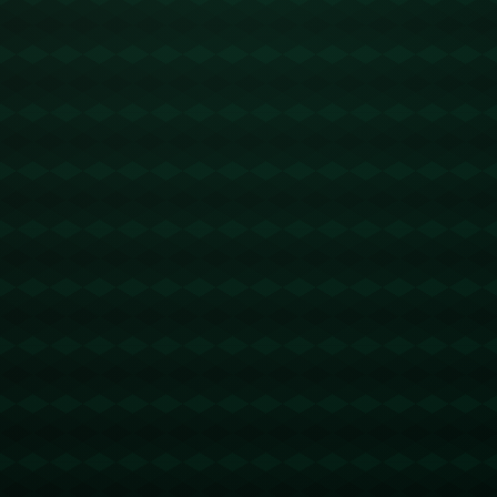
莎可能很难频繁交锋。其原因，与世界赛场的分区赛制度、国际比赛
安排以及两国乒乓球战略布局息息相关。孙颖莎作为中国队的重点选
手，更多时候需要面对更高等级的赛事和种子选手，而早田希娜目前
常常充当挑战者的角色，两人在比赛分组或级别上的重叠率可能较
低。
不过，这并不意味着两位选手互无交集。如果早田希娜能通过持续的
努力，稳固自己在世界排名中的位置，未来或许有更多机会与孙颖莎
再度交锋。*毕竟，乒乓球赛场上意外和突破无处不在，而早田希娜击
败孙颖莎这样的案例已经证明了实力与坚持的重要性。*
***技术分析：早田希娜取胜背后的策略***
针对孙颖莎这样的强劲对手，早田希娜采取了较为灵活的战术调整。
比赛数据显示，她在正手压制上保持了较高的得分率，同时有效地限
制了孙颖莎的反手变线进攻。通过快速切球、角度压制和节奏变化，
早田成功打乱了孙颖莎的比赛节奏，为自己寻找胜机。这一策略，尤
其在大赛中，对于面对身经百战的强敌至关重要。